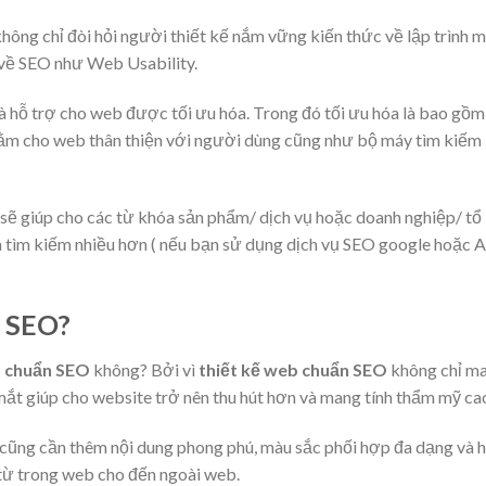
hông chỉ đòi hỏi người thiết kế nắm vững kiến thức về lập trình 
 về SEO như Web Usability.
là hỗ trợ cho web được tối ưu hóa. Trong đó tối ưu hóa là bao gồm
 nhằm cho web thân thiện với người dùng cũng như bộ máy tìm kiếm
sẽ giúp cho các từ khóa sản phẩm/ dịch vụ hoặc doanh nghiệp/ tổ
à tìm kiếm nhiều hơn ( nếu bạn sử dụng dịch vụ SEO google hoặc 
n SEO?
b chuẩn SEO
không? Bởi vì
thiết kế web chuẩn SEO
không chỉ m
mắt giúp cho website trở nên thu hút hơn và mang tính thẩm mỹ ca
ũng cần thêm nội dung phong phú, màu sắc phối hợp đa dạng và h
từ trong web cho đến ngoài web.