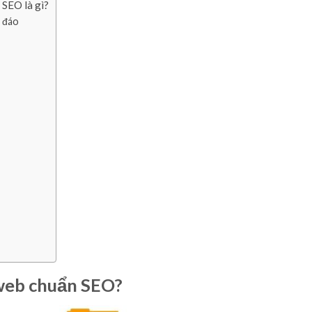
 SEO là gì?
c đáo
 web chuẩn SEO?