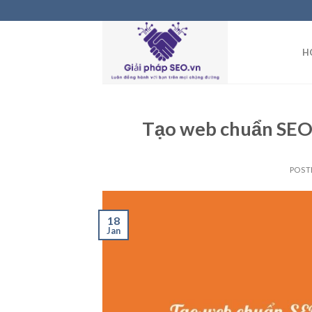
Skip
to
content
H
Tạo web chuẩn SEO 
POST
18
Jan