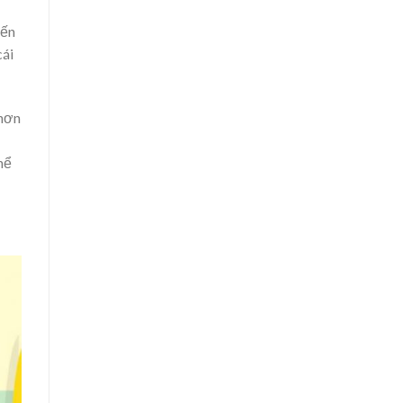
đến
cái
 hơn
hể