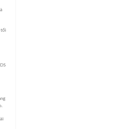
mà
 tối
ADS
ang
o.
ài