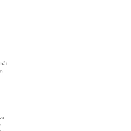
phải
ến
và
b