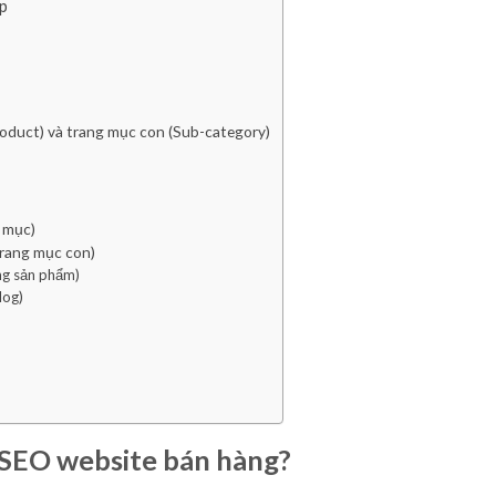
ấp
oduct) và trang mục con (Sub-category)
 mục)
trang mục con)
ng sản phẩm)
log)
 SEO website bán hàng?