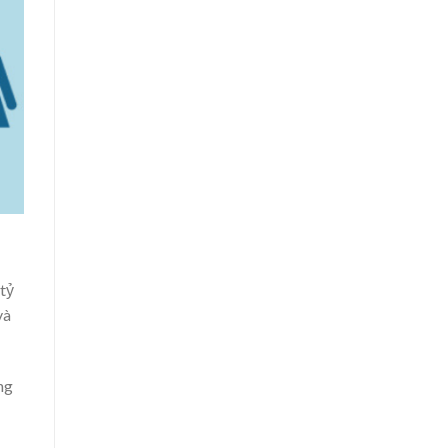
 tỷ
và
ng