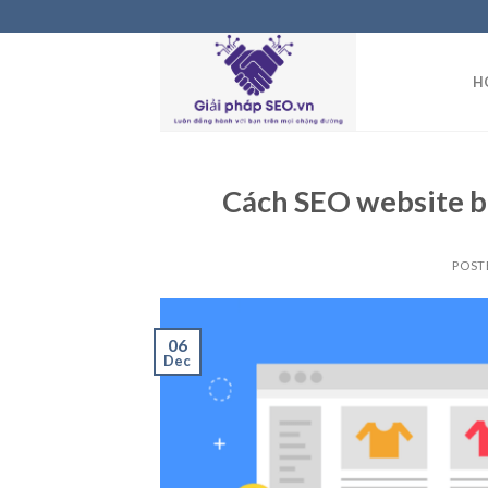
Skip
to
content
H
Cách SEO website b
POST
06
Dec