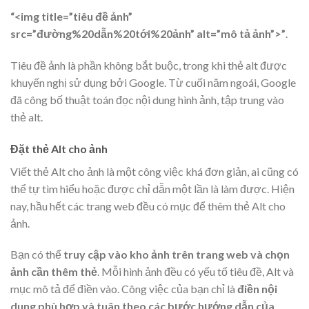
“<img title=”tiêu đề ảnh”
src=”đường%20dẫn%20tới%20ảnh” alt=”mô tả ảnh”>”
.
Tiêu đề ảnh là phần không bắt buộc, trong khi thẻ alt được
khuyến nghị sử dụng bởi Google. Từ cuối năm ngoái, Google
đã công bố thuật toán đọc nội dung hình ảnh, tập trung vào
thẻ alt.
Đặt thẻ Alt cho ảnh
Viết thẻ Alt cho ảnh là một công việc khá đơn giản, ai cũng có
thể tự tìm hiểu hoặc được chỉ dẫn một lần là làm được. Hiện
nay, hầu hết các trang web đều có mục để thêm thẻ Alt cho
ảnh.
Bạn có thể
truy cập vào kho ảnh trên trang web và chọn
ảnh cần thêm thẻ
. Mỗi hình ảnh đều có yếu tố tiêu đề, Alt và
mục mô tả để điền vào. Công việc của bạn chỉ là
điền nội
dung phù hợp và tuân theo các bước hướng dẫn của